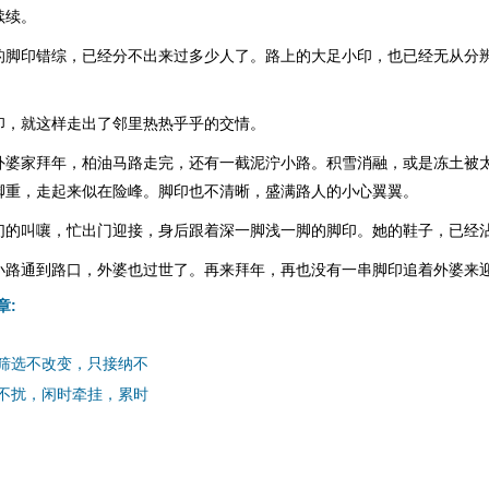
续续。
的脚印错综，已经分不出来过多少人了。路上的大足小印，也已经无从分
印，就这样走出了邻里热热乎乎的交情。
外婆家拜年，柏油马路走完，还有一截泥泞小路。积雪消融，或是冻土被
脚重，走起来似在险峰。脚印也不清晰，盛满路人的小心翼翼。
们的叫嚷，忙出门迎接，身后跟着深一脚浅一脚的脚印。她的鞋子，已经
小路通到路口，外婆也过世了。再来拜年，再也没有一串脚印追着外婆来
章:
筛选不改变，只接纳不
不扰，闲时牵挂，累时