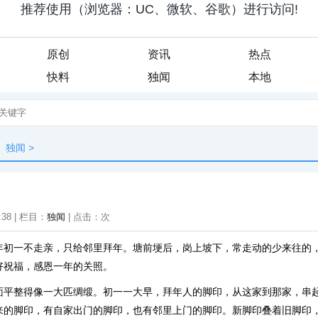
原创
资讯
热点
快料
独闻
本地
独闻
>
:38 | 栏目：
独闻
| 点击：
次
年初一不走亲，只给邻里拜年。塘前埂后，岗上坡下，常走动的少来往的
好祝福，感恩一年的关照。
面平整得像一大匹绸缎。初一一大早，拜年人的脚印，从这家到那家，串
来的脚印，有自家出门的脚印，也有邻里上门的脚印。新脚印叠着旧脚印