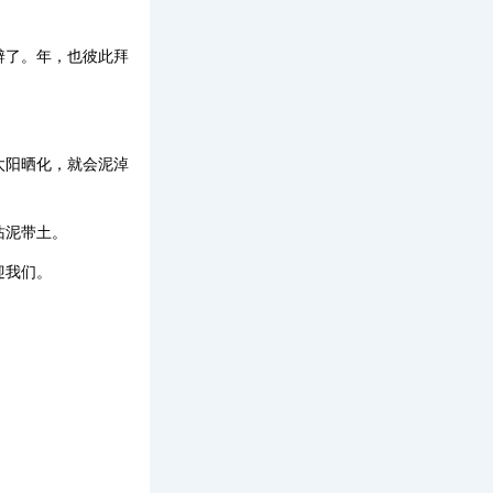
辨了。年，也彼此拜
太阳晒化，就会泥淖
沾泥带土。
迎我们。